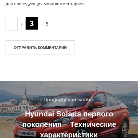
для последующих моих комментариев.
+
=
5
Навигация
по
Предыдущая
Предыдущая запись
записям
запись
Hyundai Solaris первого
поколения – Технические
характеристики