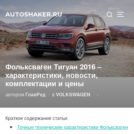
Перейти
Искать:
к
AUTOSHAKER.RU
ПЕРЕ
содержимому
Фольксваген Тигуан 2016 –
характеристики, новости,
комплектации и цены
Опубликовано
автором
ГлавРед
в
VOLKSWAGEN
-
Краткое содержание статьи:
Точные технические характеристики Фольксваген