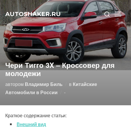
Перейти
Искать:
к
AUTOSHAKER.RU
ПЕРЕ
содержимому
Чери Тигго 3X – Кроссовер для
молодежи
автором
Владимир Биль
в
Китайские
Опубликовано
Автомобили в России
-
Краткое содержание статьи:
Внешний вид