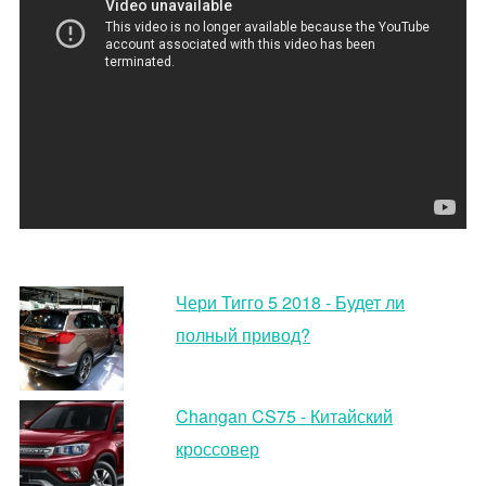
Чери Тигго 5 2018 - Будет ли
полный привод?
Changan CS75 - Китайский
кроссовер