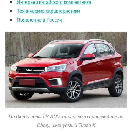
Интерьер китайского компактника
Технические характеристики
Появление в России
На фото новый B-SUV китайского производителя
Chery, именуемый Тигго X