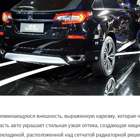
апоминающуюся внешность, выраженную харизму, которая ч
сть авто украшает стильная узкая оптика, создающая хищ
екладиной, расположенной над сетчатой радиаторной реше