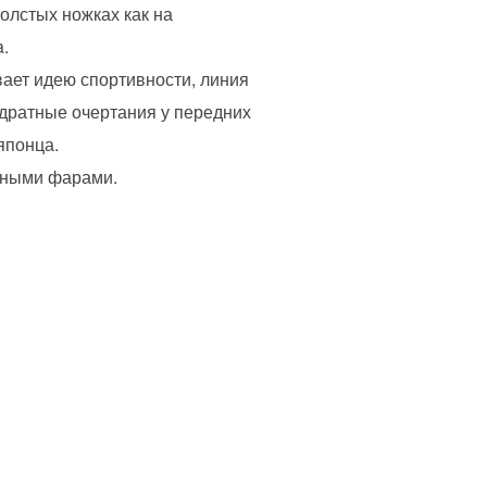
олстых ножках как на
.
вает идею спортивности, линия
адратные очертания у передних
японца.
упными фарами.