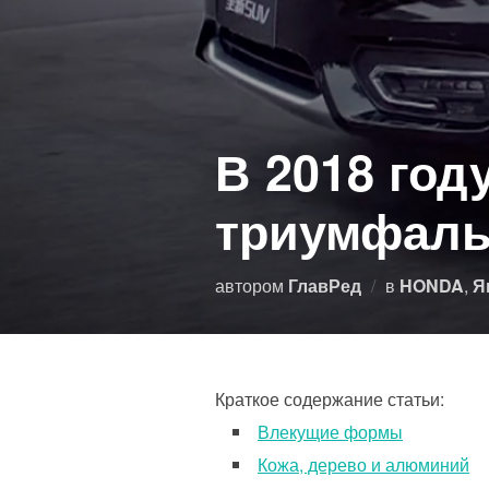
В 2018 год
триумфаль
автором
ГлавРед
в
HONDA
,
Я
Краткое содержание статьи:
Влекущие формы
Кожа, дерево и алюминий