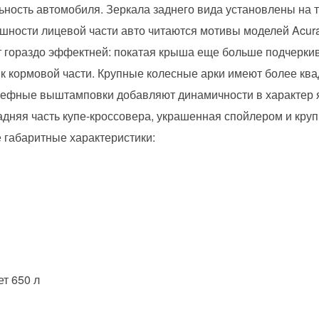
ьность автомобиля. Зеркала заднего вида установлены на т
шности лицевой части авто читаются мотивы моделей Acura
ит гораздо эффектней: покатая крыша еще больше подчерки
 к кормовой части. Крупные колесные арки имеют более кв
ельефные выштамповки добавляют динамичности в характер 
адняя часть купе-кроссовера, украшенная спойлером и кр
 габаритные характеристики:
т 650 л