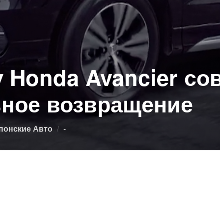
у Honda Avancier с
ное возвращение
Опубликовано
понские Авто
-