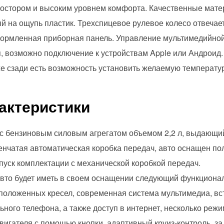
остором и высоким уровнем комфорта. Качественные мате
й на ощупь пластик. Трехспицевое рулевое колесо отвечае
формленная приборная панель. Управление мультимедийной
 возможно подключение к устройствам Apple или Андроид
же сзади есть возможность установить желаемую температур
актеристики
 с бензиновым силовым агрегатом объемом 2,2 л, выдающий 
пенчатая автоматическая коробка передач, авто оснащен 
уск комплектации с механической коробкой передач.
авто будет иметь в своем оснащении следующий функционал
положенных кресел, современная система мультимедиа, вс
ного телефона, а также доступ в интернет, несколько режи
двигателя с помощью кнопки, адаптивный круиз-контроль, за