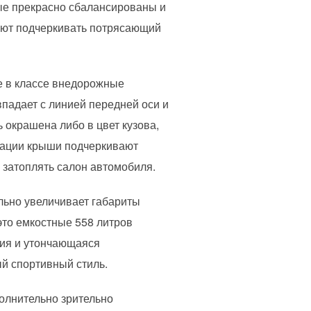
ые прекрасно сбалансированы и
ают подчеркивать потрясающий
е в классе внедорожные
впадает с линией передней оси и
 окрашена либо в цвет кузова,
иации крыши подчеркивают
 затоплять салон автомобиля.
ально увеличивает габариты
это емкостные 558 литров
лия и утончающаяся
й спортивный стиль.
полнительно зрительно