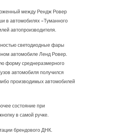
оложенный между Рендж Ровер
ши в автомобилях «Туманного
илей автопроизводителя.
олностью светодиодные фары
йном автомобиле Ленд Ровер.
ную форму среднеразмерного
Кузов автомобиля получился
а-либо производимых автомобилей
бочее состояние при
нопку в самой ручке.
етации брендового ДНК.