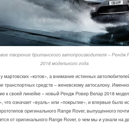
вое творение британского автопроизводителя – Рендж 
2018 модельного года
 у мартовских «котов», а внимание истинных автолюбителей
ре транспортных средств – женевскому автосалону. Именно
ие к своей линейке – новый Рендж Ровер Велар 2018 модель
e», что означает «вуаль» или «покрытие», и впервые было 
прототипов оригинального Range Rover, выпущенного почти
тся от оригинального Range Rover, о чем мы и узнали на 