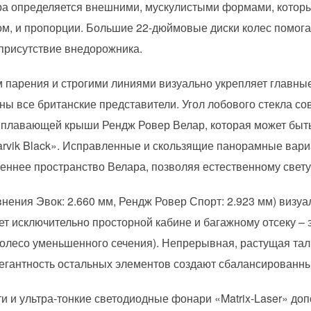
а определяется внешними, мускулистыми формами, котор
ом, и пропорции. Большие 22-дюймовые диски колес помог
 присутствие внедорожника.
парения и строгими линиями визуально укрепляет главны
ны все британские представители. Угол лобового стекла со
ю плавающей крыши Рендж Ровер Велар, которая может быть
arvik Black». Исправленные и скользящие панорамные вар
еннее пространство Велара, позволяя естественному свету
внения Эвок: 2.660 мм, Рендж Ровер Спорт: 2.923 мм) визу
т исключительно просторной кабине и багажному отсеку – 
колесо уменьшенного сечения). Непрерывная, растущая та
гантность остальных элементов создают сбалансированны
и и ультра-тонкие светодиодные фонари «Matrix-Laser» до