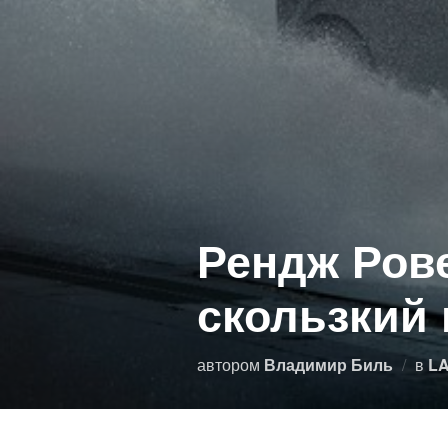
Рендж Ров
скользкий 
автором
Владимир Биль
в
L