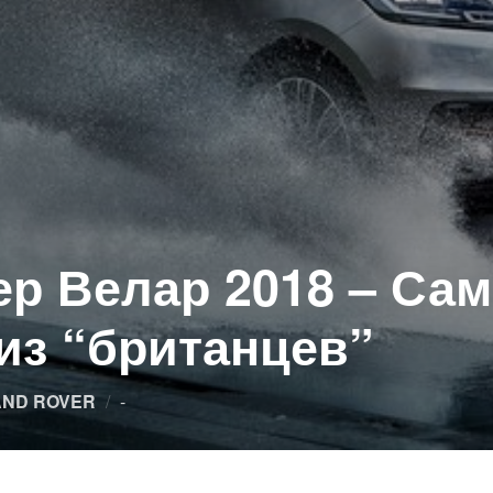
ер Велар 2018 – Са
из “британцев”
Опубликовано
AND ROVER
-