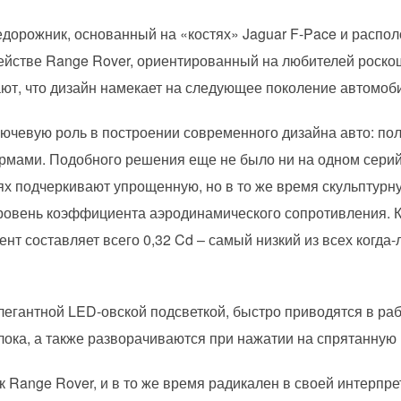
едорожник, основанный на «костях» Jaguar F-Pace и расп
ействе Range Rover, ориентированный на любителей роско
ют, что дизайн намекает на следующее поколение автомоб
ючевую роль в построении современного дизайна авто: п
рмами. Подобного решения еще не было ни на одном сери
х подчеркивают упрощенную, но в то же время скульптур
уровень коэффициента аэродинамического сопротивления. 
ент составляет всего 0,32 Cd – самый низкий из всех когд
легантной LED-овской подсветкой, быстро приводятся в ра
ока, а также разворачиваются при нажатии на спрятанную к
к Range Rover, и в то же время радикален в своей интерпр