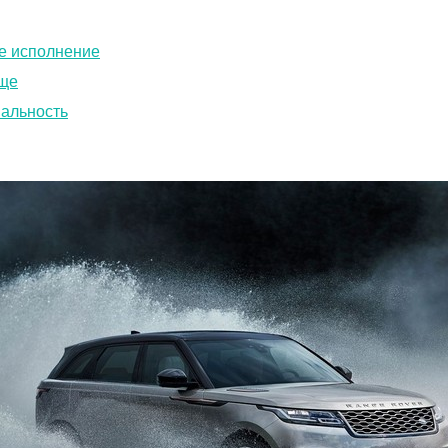
е исполнение
ище
альность