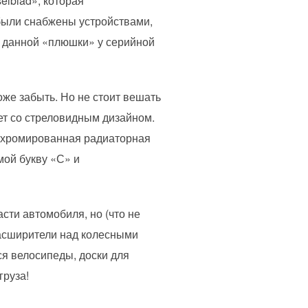
elblad», которая
 были снабжены устройствами,
, данной «плюшки» у серийной
оже забыть. Но не стоит вешать
ет со стреловидным дизайном.
я хромированная радиаторная
ой букву «С» и
сти автомобиля, но (что не
асширители над колесными
я велосипеды, доски для
груза!