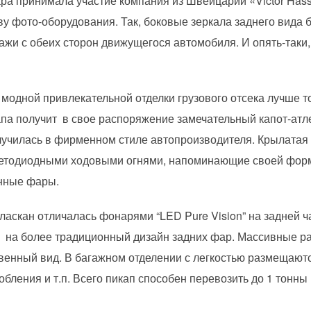
ра принимала участие компания из Швейцарии «Victor Hass
ву фото-оборудования. Так, боковые зеркала заднего вида
ажи с обеих сторон движущегося автомобиля. И опять-таки
модной привлекательной отделки грузового отсека лучше т
капа получит в свое распоряжение замечательный капот-атл
лучилась в фирменном стиле автопроизводителя. Крылата
ветодиодными ходовыми огнями, напоминающие своей форм
нные фары.
ласкан отличалась фонарями “LED Pure Vision” на задней ча
ы на более традиционный дизайн задних фар. Массивные р
венный вид. В багажном отделении с легкостью размещаютс
ления и т.п. Всего пикап способен перевозить до 1 тонны 