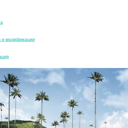
ва
и и модификации
ация