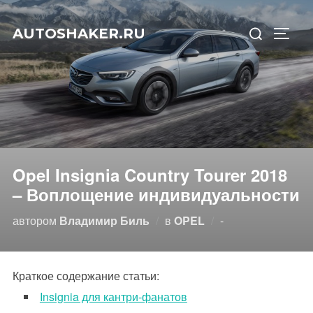
Перейти
Искать:
к
AUTOSHAKER.RU
ПЕРЕ
содержимому
Opel Insignia Country Tourer 2018
– Воплощение индивидуальности
Опубликовано
автором
Владимир Биль
в
OPEL
-
Краткое содержание статьи:
Insignia для кантри-фанатов