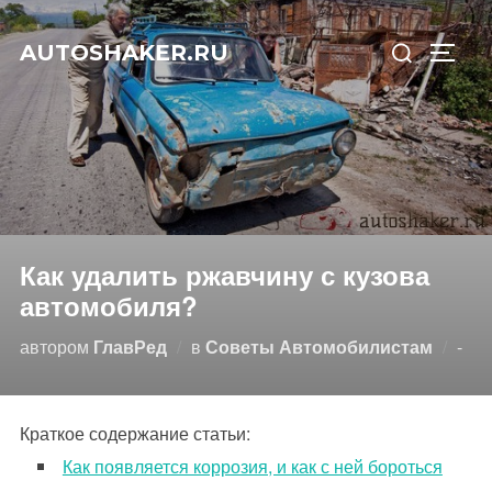
Перейти
Искать:
к
AUTOSHAKER.RU
ПЕРЕ
содержимому
Как удалить ржавчину с кузова
автомобиля?
Опу
автором
ГлавРед
в
Советы Автомобилистам
-
Краткое содержание статьи:
Как появляется коррозия, и как с ней бороться