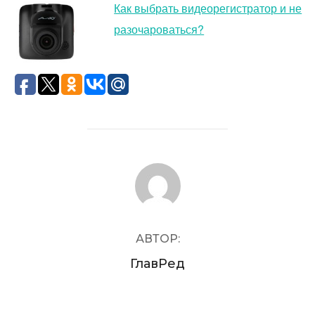
Как выбрать видеорегистратор и не
разочароваться?
АВТОР ЗАПИСИ
АВТОР:
ГлавРед