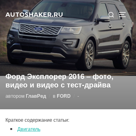
Перейти
Искать:
к
AUTOSHAKER.RU
ПЕРЕ
содержимому
Форд Эксплорер 2016 – фото,
видео и видео с тест-драйва
Опубликовано
автором
ГлавРед
в
FORD
-
Краткое содержание статьи:
Двигатель