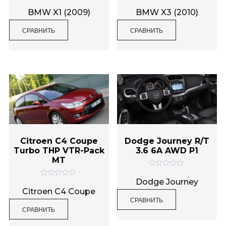
О
О
ц
ц
BMW X1 (2009)
BMW X3 (2010)
е
е
н
н
СРАВНИТЬ
СРАВНИТЬ
к
к
а
а
0
0
и
и
з
з
5
5
Citroen C4 Coupe
Dodge Journey R/T
Turbo THP VTR-Pack
3.6 6A AWD P1
MT
О
ц
Dodge Journey
О
е
ц
Citroen C4 Coupe
н
е
СРАВНИТЬ
к
н
а
СРАВНИТЬ
к
0
а
и
0
з