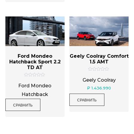
и
5
з
5
Ford Mondeo
Geely Coolray Comfort
Hatchback Sport 2.2
1.5 AMT
TD AT
О
ц
Geely Coolray
О
е
ц
Ford Mondeo
н
₽
1.436.990
е
к
н
Hatchback
а
к
0
СРАВНИТЬ
а
и
0
СРАВНИТЬ
з
и
5
з
5