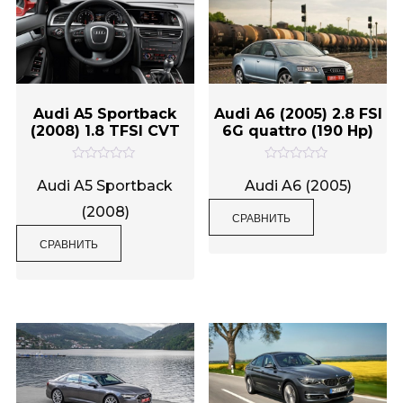
Audi A5 Sportback
Audi A6 (2005) 2.8 FSI
(2008) 1.8 TFSI CVT
6G quattro (190 Hp)
О
О
ц
ц
Audi A5 Sportback
Audi A6 (2005)
е
е
н
н
(2008)
СРАВНИТЬ
к
к
а
а
0
0
СРАВНИТЬ
и
и
з
з
5
5