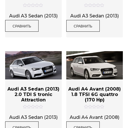
Категории товаров
О
О
ц
ц
Audi A3 Sedan (2013)
Audi A3 Sedan (2013)
е
е
н
н
СРАВНИТЬ
СРАВНИТЬ
к
к
а
а
Метки товаров
0
0
и
и
з
з
5
5
Audi A3 Sedan (2013)
Audi A4 Avant (2008)
2.0 TDI S tronic
1.8 TFSI 6G quattro
Attraction
(170 Hp)
О
О
ц
ц
Audi A3 Sedan (2013)
Audi A4 Avant (2008)
е
е
н
н
СРАВНИТЬ
СРАВНИТЬ
к
к