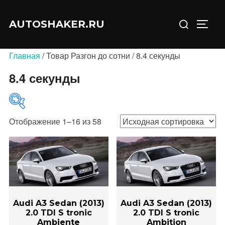
Перейти
Искать:
к
AUTOSHAKER.RU
ПЕРЕ
содержимому
Главная
/ Товар Разгон до сотни / 8.4 секунды
8.4 секунды
Отображение 1–16 из 58
В продаже
(0)
Audi A3 Sedan (2013)
Audi A3 Sedan (2013)
2.0 TDI S tronic
2.0 TDI S tronic
Ambiente
Ambition