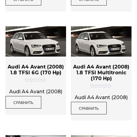
а
а
0
0
и
и
з
з
5
5
Audi A4 Avant (2008)
Audi A4 Avant (2008)
1.8 TFSI 6G (170 Hp)
1.8 TFSI Multitronic
(170 Hp)
О
ц
Audi A4 Avant (2008)
О
е
ц
Audi A4 Avant (2008)
н
е
СРАВНИТЬ
к
н
а
СРАВНИТЬ
к
0
а
и
0
з
и
5
з
5