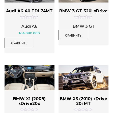
Audi A6 40 TDI 7AMT
BMW 3 GT 320i xDrive
О
О
ц
ц
Audi A6
BMW 3 GT
е
е
н
н
₽
4.080.000
СРАВНИТЬ
к
к
а
а
0
0
СРАВНИТЬ
и
и
з
з
5
5
BMW X1 (2009)
BMW X3 (2010) xDrive
xDrive20d
20i MT