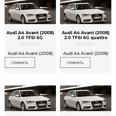
Audi A4 Avant (2008)
Audi A4 Avant (2008)
2.0 TFSI 6G
2.0 TFSI 6G quattro
О
О
ц
ц
Audi A4 Avant (2008)
Audi A4 Avant (2008)
е
е
н
н
СРАВНИТЬ
СРАВНИТЬ
к
к
а
а
0
0
и
и
з
з
5
5