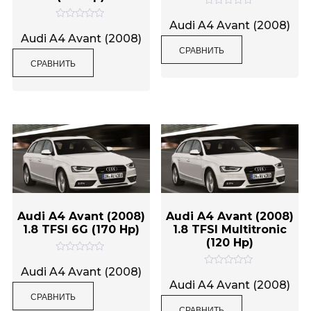
О
Метки товаров
ц
Audi A4 Avant (2008)
О
е
ц
Audi A4 Avant (2008)
н
е
СРАВНИТЬ
к
н
а
СРАВНИТЬ
к
0
а
и
0
з
и
5
з
5
Audi A4 Avant (2008)
Audi A4 Avant (2008)
1.8 TFSI 6G (170 Hp)
1.8 TFSI Multitronic
(120 Hp)
О
ц
Audi A4 Avant (2008)
О
е
ц
Audi A4 Avant (2008)
н
е
СРАВНИТЬ
к
н
а
СРАВНИТЬ
к