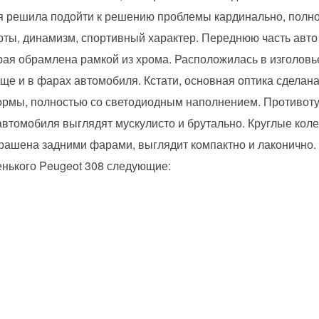
 решила подойти к решению проблемы кардинально, полно
ты, динамизм, спортивный характер. Переднюю часть авто
рая обрамлена рамкой из хрома. Расположилась в изголовь
е и в фарах автомобиля. Кстати, основная оптика сделана 
формы, полностью со светодиодным наполнением. Противо
автомобиля выглядят мускулисто и брутально. Круглые ко
крашена задними фарами, выглядит компактно и лаконично.
енького Peugeot 308 следующие:
м