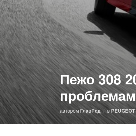
Пежо 308 2
проблемам
автором
ГлавРед
в
PEUGEOT