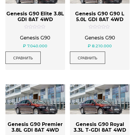
Genesis G90 Elite 3.8L
Genesis G90 G90 L
GDI 8AT 4WD
5.0L GDI 8AT 4WD
О
О
ц
ц
Genesis G90
Genesis G90
е
е
н
н
₽
7.040.000
₽
8.210.000
к
к
а
а
0
0
СРАВНИТЬ
СРАВНИТЬ
и
и
з
з
5
5
Genesis G90 Premier
Genesis G90 Royal
3.8L GDI 8AT 4WD
3.3L T-GDI 8AT 4WD