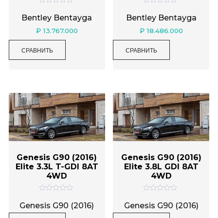
Категории товаров
О
О
ц
ц
Bentley Bentayga
Bentley Bentayga
е
е
н
н
₽
13.767.000
₽
18.486.000
к
к
а
а
0
0
СРАВНИТЬ
СРАВНИТЬ
Метки товаров
и
и
з
з
5
5
Genesis G90 (2016)
Genesis G90 (2016)
Elite 3.3L T-GDI 8AT
Elite 3.8L GDI 8AT
4WD
4WD
О
О
ц
ц
Genesis G90 (2016)
Genesis G90 (2016)
е
е
н
н