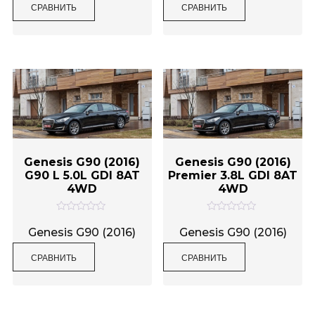
СРАВНИТЬ
СРАВНИТЬ
к
к
а
а
0
0
и
и
з
з
5
5
Genesis G90 (2016)
Genesis G90 (2016)
G90 L 5.0L GDI 8AT
Premier 3.8L GDI 8AT
4WD
4WD
О
О
ц
ц
Genesis G90 (2016)
Genesis G90 (2016)
е
е
н
н
СРАВНИТЬ
СРАВНИТЬ
к
к
а
а
0
0
и
и
з
з
5
5