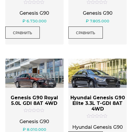
О
О
ц
ц
Genesis G90
Genesis G90
е
е
н
н
₽
6.730.000
₽
7.805.000
к
к
а
а
0
0
СРАВНИТЬ
СРАВНИТЬ
и
и
з
з
5
5
Genesis G90 Royal
Hyundai Genesis G90
5.0L GDI 8AT 4WD
Elite 3.3L T-GDI 8AT
4WD
О
ц
Genesis G90
О
е
ц
Hyundai Genesis G90
н
₽
8.010.000
е
к