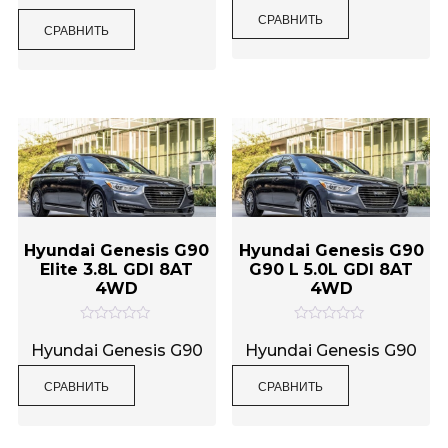
н
а
СРАВНИТЬ
к
0
СРАВНИТЬ
а
и
0
з
и
5
з
5
Hyundai Genesis G90
Hyundai Genesis G90
Elite 3.8L GDI 8AT
G90 L 5.0L GDI 8AT
4WD
4WD
О
О
ц
ц
Hyundai Genesis G90
Hyundai Genesis G90
е
е
н
н
СРАВНИТЬ
СРАВНИТЬ
к
к
а
а
0
0
и
и
з
з