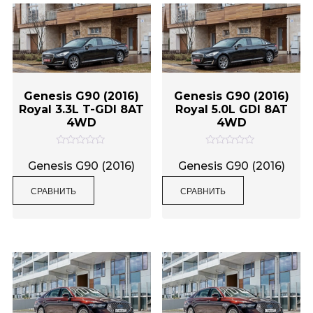
Genesis G90 (2016)
Genesis G90 (2016)
Royal 3.3L T-GDI 8AT
Royal 5.0L GDI 8AT
4WD
4WD
О
О
ц
ц
Genesis G90 (2016)
Genesis G90 (2016)
е
е
н
н
СРАВНИТЬ
СРАВНИТЬ
к
к
а
а
0
0
и
и
з
з
5
5