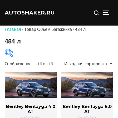
Перейти
Искать:
к
AUTOSHAKER.RU
ПЕРЕ
содержимому
Главная
/ Товар Объём багажника / 484 л
484 л
Отображение 1–16 из 19
В продаже
(0)
Bentley Bentayga 4.0
Bentley Bentayga 6.0
AT
AT