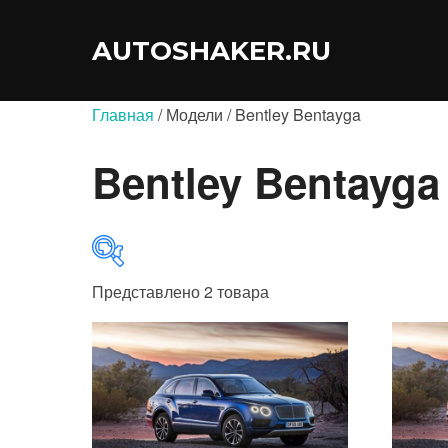
Перейти
к
AUTOSHAKER.RU
содержимому
Главная
/ Модели / Bentley Bentayga
Bentley Bentayga
Представлено 2 товара
В продаже
(0)