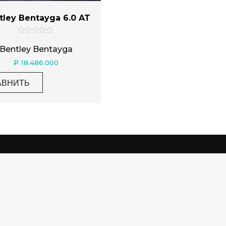
tley Bentayga 6.0 AT
О
ц
Bentley Bentayga
е
н
₽
18.486.000
к
а
0
АВНИТЬ
и
з
5