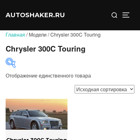
Перейти
Искать:
к
AUTOSHAKER.RU
ПЕРЕ
содержимому
Главная
/ Модели / Chrysler 300C Touring
Chrysler 300C Touring
Отображение единственного товара
В продаже
(0)
Категории товаров