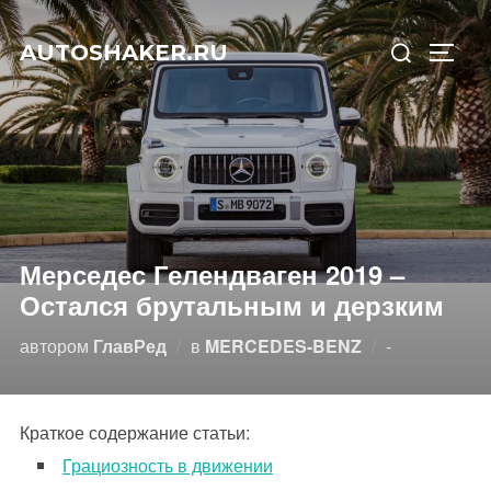
Перейти
Искать:
к
AUTOSHAKER.RU
ПЕРЕ
содержимому
Мерседес Гелендваген 2019 –
Остался брутальным и дерзким
Опубликова
автором
ГлавРед
в
MERCEDES-BENZ
-
Краткое содержание статьи:
Грациозность в движении