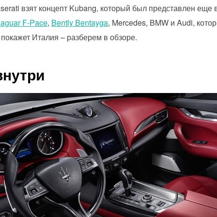
serati взят концепт Kubang, который был представлен еще в
Jaguar F-Pace
,
Bently Bentayga
, Mercedes, BMW и Audi, кот
покажет Италия – разберем в обзоре.
внутри