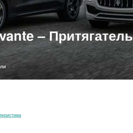
evante – Притягател
Опубликовано
ли
-
теристики