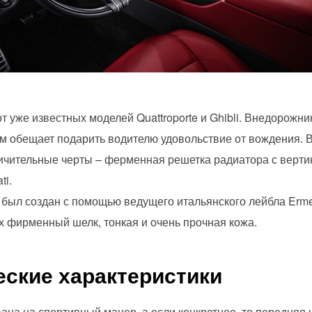
 уже известных моделей Quattroporte и Ghibli. Внедорожн
м обещает подарить водителю удовольствие от вождения. 
тличительные черты – ферменная решетка радиатора с верт
ti.
был создан с помощью ведущего итальянского лейбла Erm
их фирменный шелк, тонкая и очень прочная кожа.
еские характеристики
ана на спортивный манер, а если конкретнее, то передняя