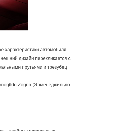
ике характеристики автомобиля
Внешний дизайн перекликается с
икальными прутьями и трезубец
enegildo Zegna (Эрменеджильдо
 на – двойных поперечных