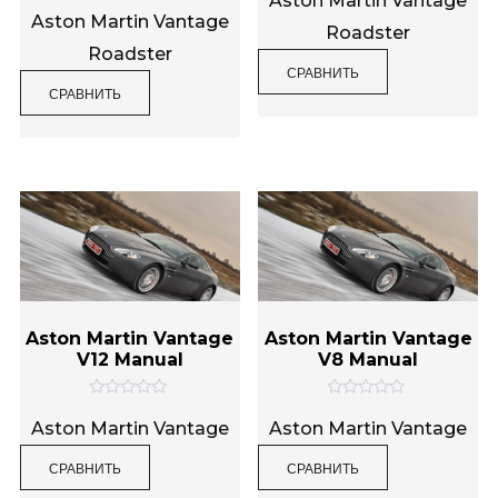
Aston Martin Vantage
О
е
ц
Aston Martin Vantage
н
Roadster
е
к
н
Roadster
а
к
0
СРАВНИТЬ
а
и
0
СРАВНИТЬ
з
и
5
з
5
Aston Martin Vantage
Aston Martin Vantage
V12 Manual
V8 Manual
О
О
ц
ц
Aston Martin Vantage
Aston Martin Vantage
е
е
н
н
СРАВНИТЬ
СРАВНИТЬ
к
к
а
а
0
0