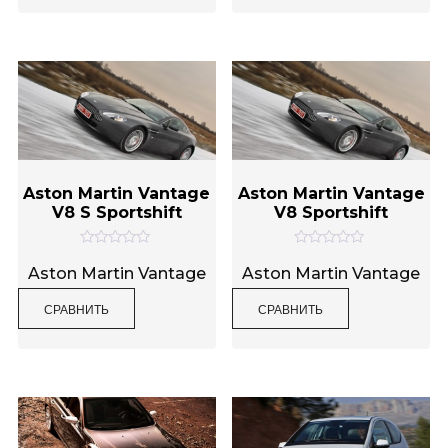
и
и
з
з
5
5
Aston Martin Vantage
Aston Martin Vantage
V8 S Sportshift
V8 Sportshift
О
О
ц
ц
Aston Martin Vantage
Aston Martin Vantage
е
е
н
н
СРАВНИТЬ
СРАВНИТЬ
к
к
а
а
0
0
и
и
з
з
5
5