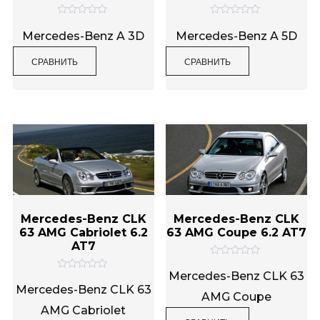
О
О
ц
ц
Mercedes-Benz A 3D
Mercedes-Benz A 5D
е
е
н
н
СРАВНИТЬ
СРАВНИТЬ
к
к
а
а
0
0
и
и
з
з
5
5
Mercedes-Benz CLK
Mercedes-Benz CLK
63 AMG Cabriolet 6.2
63 AMG Coupe 6.2 AT7
AT7
О
ц
Mercedes-Benz CLK 63
О
е
ц
Mercedes-Benz CLK 63
н
AMG Coupe
е
к
н
AMG Cabriolet
а
к
0