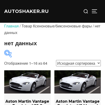
Перейти
Искать:
к
AUTOSHAKER.RU
ПЕРЕ
содержимому
Главная
/ Товар Ксеноновые/биксеноновые фары / нет
данных
нет данных
Отображение 1–16 из 64
В продаже
(0)
Категории товаров
Aston Martin Vantage
Aston Martin Vantage