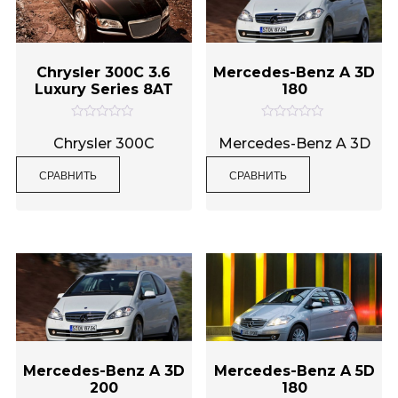
Chrysler 300C 3.6
Mercedes-Benz A 3D
Luxury Series 8AT
180
О
О
ц
ц
Chrysler 300C
Mercedes-Benz A 3D
е
е
н
н
СРАВНИТЬ
СРАВНИТЬ
к
к
а
а
0
0
и
и
з
з
5
5
Mercedes-Benz A 3D
Mercedes-Benz A 5D
200
180