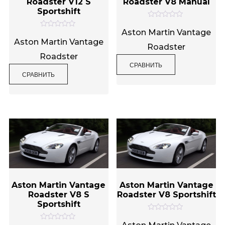
Roadster V12 S
Roadster V8 Manual
Sportshift
О
Метки товаров
ц
Aston Martin Vantage
О
е
ц
Aston Martin Vantage
н
Roadster
е
к
н
Roadster
а
к
0
СРАВНИТЬ
а
и
0
СРАВНИТЬ
з
и
5
з
5
Aston Martin Vantage
Aston Martin Vantage
Roadster V8 S
Roadster V8 Sportshift
Sportshift
О
ц