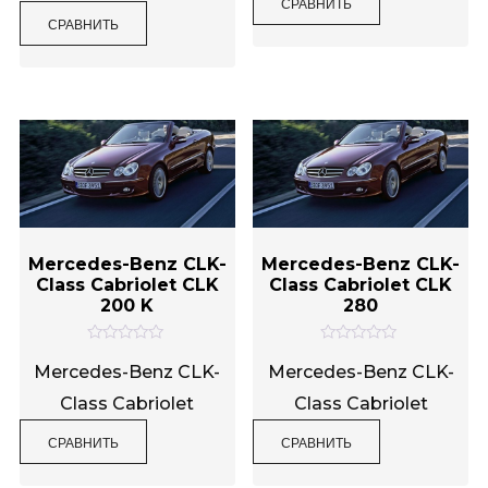
СРАВНИТЬ
а
и
0
СРАВНИТЬ
з
и
5
з
5
Mercedes-Benz CLK-
Mercedes-Benz CLK-
Class Cabriolet CLK
Class Cabriolet CLK
200 K
280
О
О
ц
ц
Mercedes-Benz CLK-
Mercedes-Benz CLK-
е
е
н
н
Class Cabriolet
Class Cabriolet
к
к
а
а
0
0
СРАВНИТЬ
СРАВНИТЬ
и
и
з
з
5
5