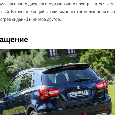
руг сенсорного дисплея и музыкального проигрывателя зам
чный. В качестве опций в зависимости от комплектации в а
догрев сидений и многое другое.
нащение