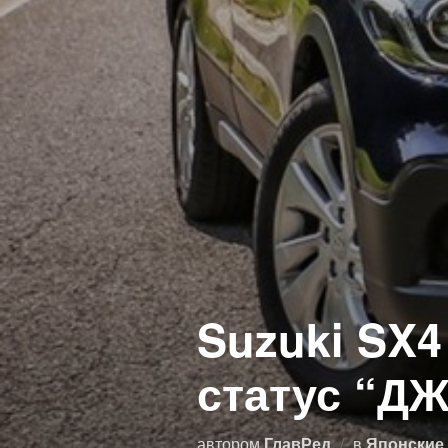
Suzuki SX4
статус “Д
автором
ГлавРед
в
Японские