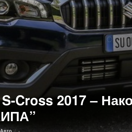
 S-Cross 2017 – Нак
ЖИПА”
Опубликовано
 Авто
-