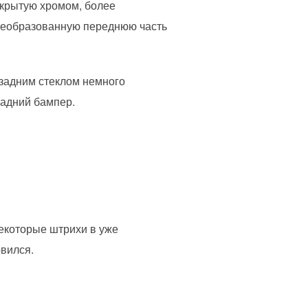
окрытую хромом, более
преобразованную переднюю часть
 задним стеклом немного
задний бампер.
екоторые штрихи в уже
овился.