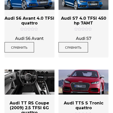
Audi S6 Avant 4.0 TFSI
Audi S7 4.0 TFSI 450
quattro
hp 7AMT
О
О
ц
ц
Audi S6 Avant
Audi S7
е
е
н
н
СРАВНИТЬ
СРАВНИТЬ
к
к
а
а
0
0
и
и
з
з
5
5
Audi TT RS Coupe
Audi TTS S Tronic
(2009) 2.5 TFSI 6G
quattro
quattro