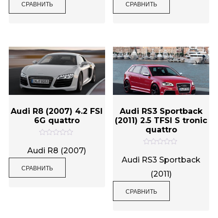
СРАВНИТЬ
СРАВНИТЬ
к
к
а
а
0
0
и
и
з
з
5
5
Audi R8 (2007) 4.2 FSI
Audi RS3 Sportback
6G quattro
(2011) 2.5 TFSI S tronic
quattro
О
ц
Audi R8 (2007)
О
е
ц
Audi RS3 Sportback
н
е
СРАВНИТЬ
к
н
(2011)
а
к
0
а
и
0
СРАВНИТЬ
з
и
5
з
5