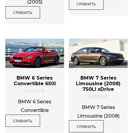
(2005)
СРАВНИТЬ
к
к
а
а
0
0
СРАВНИТЬ
и
и
з
з
5
5
BMW 6 Series
BMW 7 Series
Convertible 650i
Limousine (2008)
750Li xDrive
О
ц
BMW 6 Series
О
е
ц
BMW 7 Series
н
Convertible
е
к
н
Limousine (2008)
а
к
0
СРАВНИТЬ
а
и
0
СРАВНИТЬ
з
и
5