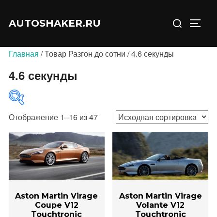
Перейти
Искать:
к
AUTOSHAKER.RU
ПЕРЕ
содержимому
Главная
/ Товар Разгон до сотни / 4.6 секунды
4.6 секунды
Отображение 1–16 из 47
В продаже
(0)
Aston Martin Virage
Aston Martin Virage
Coupe V12
Volante V12
Touchtronic
Touchtronic