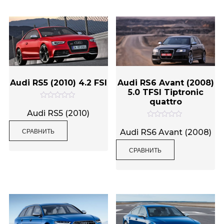
Audi RS5 (2010) 4.2 FSI
Audi RS6 Avant (2008)
5.0 TFSI Tiptronic
quattro
О
ц
Audi RS5 (2010)
е
О
н
СРАВНИТЬ
ц
к
Audi RS6 Avant (2008)
е
а
н
0
СРАВНИТЬ
к
и
а
з
0
5
и
з
5