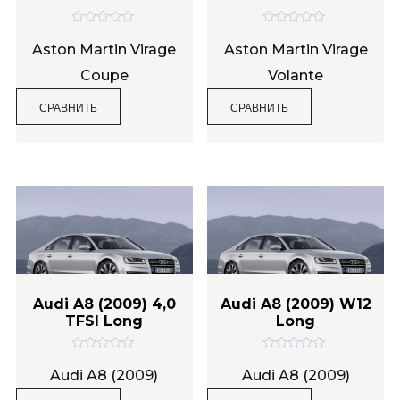
Категории товаров
О
О
ц
ц
Aston Martin Virage
Aston Martin Virage
е
е
н
н
Coupe
Volante
к
к
а
а
Метки товаров
0
0
СРАВНИТЬ
СРАВНИТЬ
и
и
з
з
5
5
Audi A8 (2009) 4,0
Audi A8 (2009) W12
TFSI Long
Long
О
О
ц
ц
Audi A8 (2009)
Audi A8 (2009)
е
е
н
н