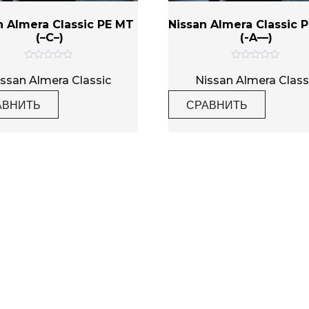
n Almera Classic PE MT
Nissan Almera Classic 
(–C–)
(-A—)
О
О
ц
ц
ssan Almera Classic
Nissan Almera Class
е
е
н
н
АВНИТЬ
СРАВНИТЬ
к
к
а
а
0
0
и
и
з
з
5
5