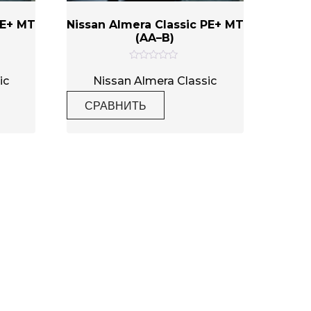
PE+ MT
Nissan Almera Classic PE+ MT
(AA–B)
О
ц
ic
Nissan Almera Classic
е
н
СРАВНИТЬ
к
а
0
и
з
5