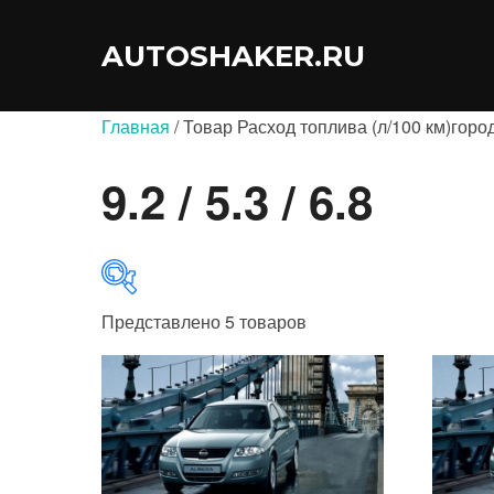
Перейти
к
AUTOSHAKER.RU
содержимому
Главная
/ Товар Расход топлива (л/100 км)город /
9.2 / 5.3 / 6.8
Представлено 5 товаров
В продаже
(0)
Категории товаров