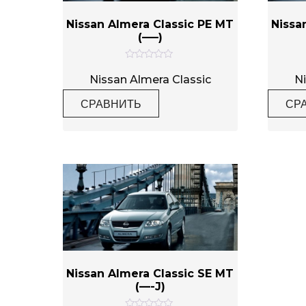
Nissan Almera Classic PE MT
Nissa
(—–)
Метки товаров
О
ц
Nissan Almera Classic
Ni
е
н
СРАВНИТЬ
СР
к
а
0
и
з
5
Nissan Almera Classic SE MT
(—-J)