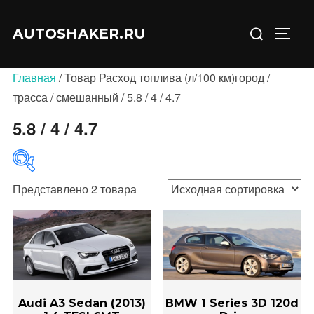
Перейти
Искать:
к
AUTOSHAKER.RU
ПЕРЕ
содержимому
Главная
/ Товар Расход топлива (л/100 км)город /
трасса / смешанный / 5.8 / 4 / 4.7
5.8 / 4 / 4.7
Представлено 2 товара
В продаже
(0)
Категории товаров
Audi A3 Sedan (2013)
BMW 1 Series 3D 120d