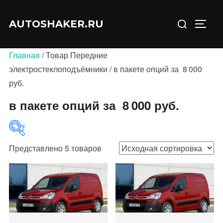
Перейти
Искать:
к
AUTOSHAKER.RU
ПЕРЕ
содержимому
Главная
/ Товар Передние
электростеклоподъёмники / в пакете опций за 8 000
руб.
в пакете опций за 8 000 руб.
Представлено 5 товаров
В продаже
(0)
Категории товаров