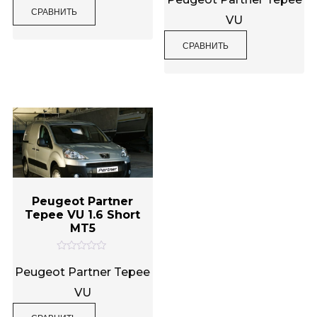
н
е
СРАВНИТЬ
к
н
VU
а
к
0
а
и
0
СРАВНИТЬ
з
и
5
з
5
Peugeot Partner
Tepee VU 1.6 Short
MT5
О
ц
Peugeot Partner Tepee
е
н
VU
к
а
0