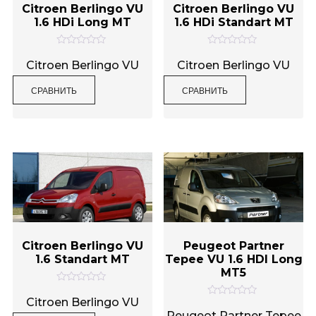
Citroen Berlingo VU
Citroen Berlingo VU
1.6 HDi Long MT
1.6 HDi Standart MT
О
О
Метки товаров
ц
ц
Citroen Berlingo VU
Citroen Berlingo VU
е
е
н
н
СРАВНИТЬ
СРАВНИТЬ
к
к
а
а
0
0
и
и
з
з
5
5
Citroen Berlingo VU
Peugeot Partner
1.6 Standart MT
Tepee VU 1.6 HDI Long
MT5
О
ц
Citroen Berlingo VU
О
е
ц
Peugeot Partner Tepee