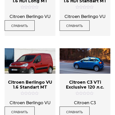
1.6 HDi Long MT
1.6 HDi Standart MT
О
О
Метки товаров
ц
ц
Citroen Berlingo VU
Citroen Berlingo VU
е
е
н
н
СРАВНИТЬ
СРАВНИТЬ
к
к
а
а
0
0
и
и
з
з
5
5
Citroen Berlingo VU
Citroen C3 VTi
1.6 Standart MT
Exclusive 120 л.с.
О
О
ц
ц
Citroen Berlingo VU
Citroen C3
е
е
н
н
СРАВНИТЬ
СРАВНИТЬ
к
к