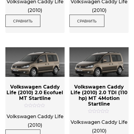
ц
ц
Volkswagen Caddy Life
Volkswagen Caddy Life
е
е
н
н
(2010)
(2010)
к
к
а
а
0
0
СРАВНИТЬ
СРАВНИТЬ
и
и
з
з
5
5
Volkswagen Caddy
Volkswagen Caddy
Life (2010) 2.0 Ecofuel
Life (2010) 2.0 TDI (110
MT Startline
hp) MT 4Motion
Startline
О
ц
Volkswagen Caddy Life
О
е
ц
Volkswagen Caddy Life
н
(2010)
е
к
н
(2010)
а
к