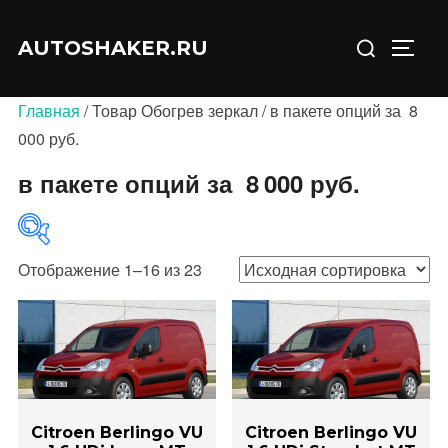
Перейти
Искать:
к
AUTOSHAKER.RU
ПЕРЕ
содержимому
Главная
/ Товар Обогрев зеркал / в пакете опций за 8
000 руб.
в пакете опций за 8 000 руб.
Отображение 1–16 из 23
В продаже
(0)
Категории товаров
Citroen Berlingo VU
Citroen Berlingo VU