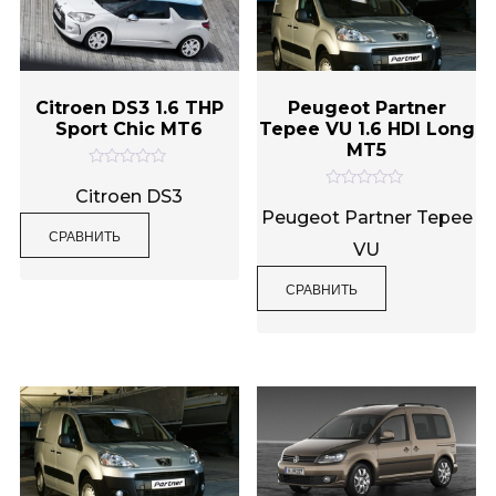
Citroen DS3 1.6 THP
Peugeot Partner
Sport Chic MT6
Tepee VU 1.6 HDI Long
MT5
О
ц
Citroen DS3
О
е
ц
Peugeot Partner Tepee
н
е
СРАВНИТЬ
к
н
VU
а
к
0
а
и
0
СРАВНИТЬ
з
и
5
з
5