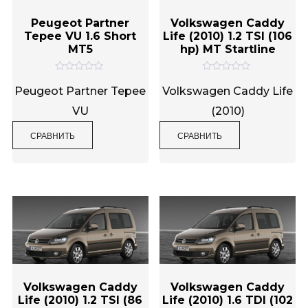
Peugeot Partner
Volkswagen Caddy
Tepee VU 1.6 Short
Life (2010) 1.2 TSI (106
MT5
hp) MT Startline
О
О
ц
ц
Peugeot Partner Tepee
Volkswagen Caddy Life
е
е
н
н
VU
(2010)
к
к
а
а
0
0
СРАВНИТЬ
СРАВНИТЬ
и
и
з
з
5
5
Volkswagen Caddy
Volkswagen Caddy
Life (2010) 1.2 TSI (86
Life (2010) 1.6 TDI (102