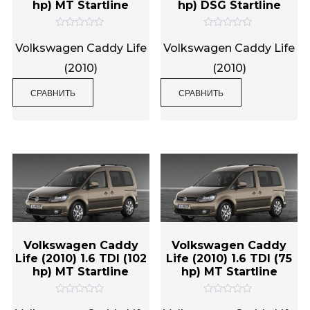
hp) MT Startline
hp) DSG Startline
О
О
ц
ц
Volkswagen Caddy Life
Volkswagen Caddy Life
е
е
н
н
(2010)
(2010)
к
к
а
а
0
0
СРАВНИТЬ
СРАВНИТЬ
и
и
з
з
5
5
Volkswagen Caddy
Volkswagen Caddy
Life (2010) 1.6 TDI (102
Life (2010) 1.6 TDI (75
hp) MT Startline
hp) MT Startline
О
О