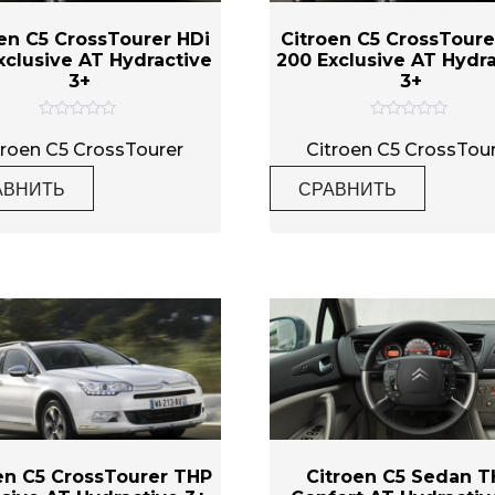
en C5 CrossTourer HDi
Citroen C5 CrossToure
xclusive AT Hydractive
200 Exclusive AT Hydr
3+
3+
О
О
ц
ц
troen C5 CrossTourer
Citroen C5 CrossTou
е
е
н
н
АВНИТЬ
СРАВНИТЬ
к
к
а
а
0
0
и
и
з
з
5
5
en C5 CrossTourer THP
Citroen C5 Sedan T