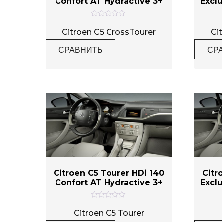
Confort AT Hydractive 3+
Excl
О
ц
Citroen C5 CrossTourer
Ci
е
н
СРАВНИТЬ
СР
к
а
0
и
з
5
Citroen C5 Tourer HDi 140
Citr
Confort AT Hydractive 3+
Excl
О
ц
Citroen C5 Tourer
е