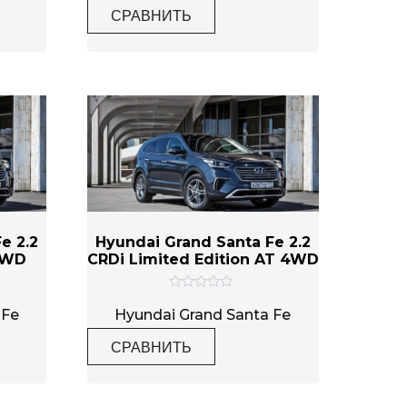
н
СРАВНИТЬ
к
а
0
и
з
5
e 2.2
Hyundai Grand Santa Fe 2.2
4WD
CRDi Limited Edition AT 4WD
О
ц
 Fe
Hyundai Grand Santa Fe
е
н
СРАВНИТЬ
к
а
0
и
з
5