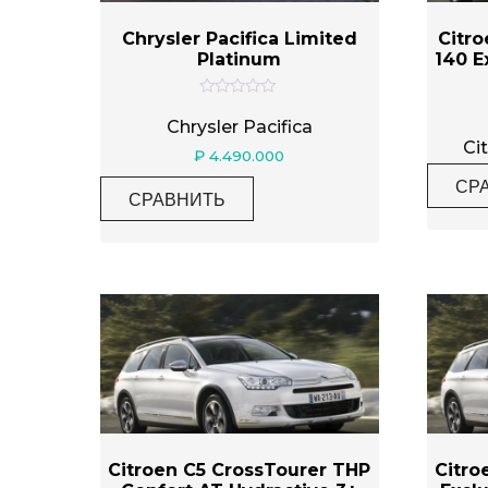
Chrysler Pacifica Limited
Citro
Platinum
140 E
Категории товаров
О
ц
Chrysler Pacifica
е
Ci
н
₽
4.490.000
к
Метки товаров
а
СР
0
СРАВНИТЬ
и
з
5
Citroen C5 CrossTourer THP
Citro