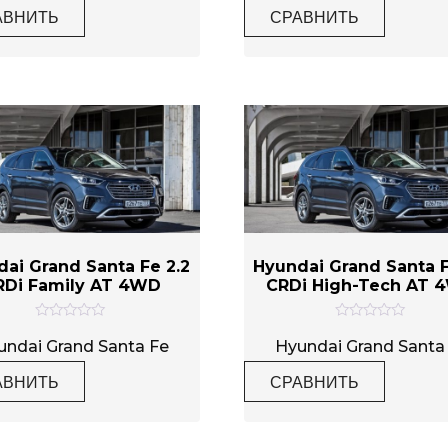
н
н
АВНИТЬ
СРАВНИТЬ
к
к
а
а
0
0
и
и
з
з
5
5
ai Grand Santa Fe 2.2
Hyundai Grand Santa F
RDi Family AT 4WD
CRDi High-Tech AT 
О
О
ц
ц
undai Grand Santa Fe
Hyundai Grand Santa
е
е
н
н
АВНИТЬ
СРАВНИТЬ
к
к
а
а
0
0
и
и
з
з
5
5