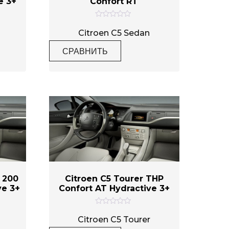
e 3+
Confort RT
О
ц
Citroen C5 Sedan
е
н
СРАВНИТЬ
к
а
0
и
з
5
i 200
Citroen C5 Tourer THP
ve 3+
Confort AT Hydractive 3+
О
ц
Citroen C5 Tourer
е