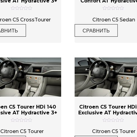
usive AT Hydractive 3+
Confort AT Hydractiv
О
О
ц
ц
troen C5 CrossTourer
Citroen C5 Sedan
е
е
н
н
АВНИТЬ
СРАВНИТЬ
к
к
а
а
0
0
и
и
з
з
5
5
oen C5 Tourer HDi 140
Citroen C5 Tourer HD
usive AT Hydractive 3+
Exclusive AT Hydracti
О
О
ц
ц
Citroen C5 Tourer
Citroen C5 Tourer
е
е