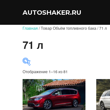
Перейти
к
AUTOSHAKER.RU
содержимому
Главная
/ Товар Объём топливного бака / 71 л
71 л
Отображение 1–16 из 81
В продаже
(0)