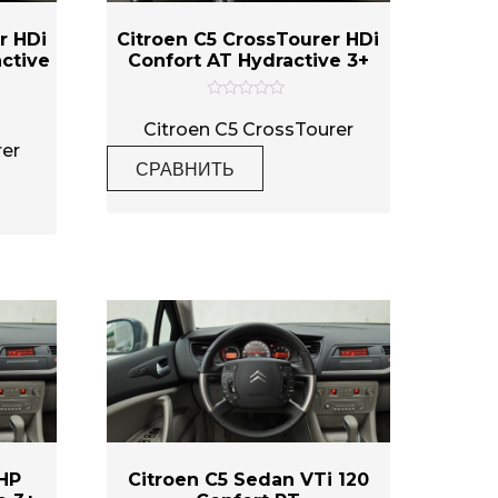
r HDi
Citroen C5 CrossTourer HDi
active
Confort AT Hydractive 3+
О
ц
Citroen C5 CrossTourer
е
rer
н
СРАВНИТЬ
к
а
0
и
з
5
HP
Citroen C5 Sedan VTi 120