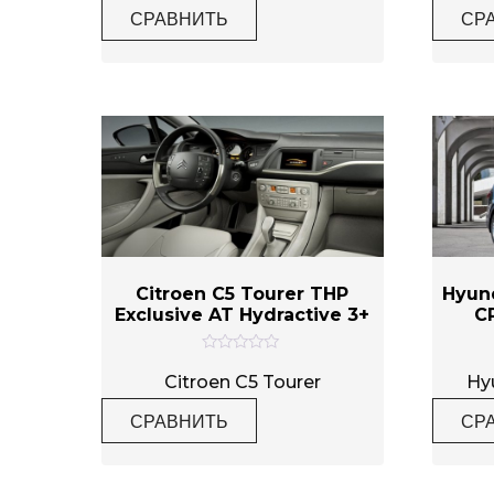
н
СРАВНИТЬ
СР
к
а
0
и
з
5
Citroen C5 Tourer THP
Hyund
Exclusive AT Hydractive 3+
C
О
ц
Citroen C5 Tourer
Hy
е
н
СРАВНИТЬ
СР
к
а
0
и
з
5