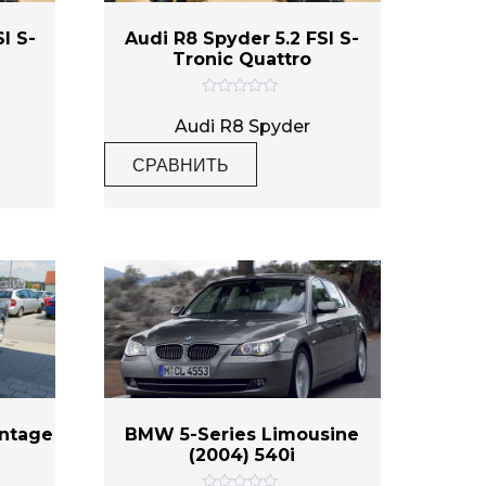
I S-
Audi R8 Spyder 5.2 FSI S-
Tronic Quattro
О
ц
Audi R8 Spyder
е
н
СРАВНИТЬ
к
а
0
и
з
5
intage
BMW 5-Series Limousine
(2004) 540i