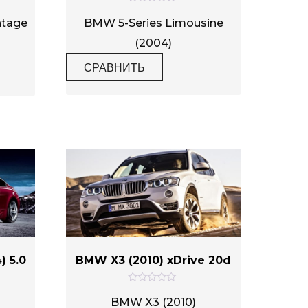
О
ц
ntage
BMW 5-Series Limousine
е
н
(2004)
к
а
СРАВНИТЬ
0
и
з
5
 5.0
BMW X3 (2010) xDrive 20d
О
ц
BMW X3 (2010)