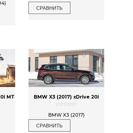
е
4)
н
СРАВНИТЬ
к
а
0
и
з
5
20i MT
BMW X3 (2017) xDrive 20i
О
ц
BMW X3 (2017)
е
н
СРАВНИТЬ
к
а