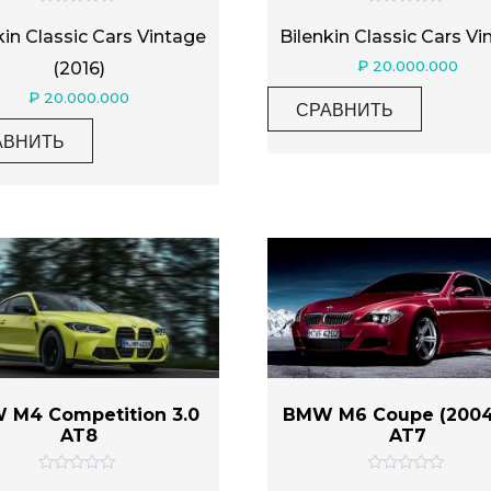
О
О
ц
ц
kin Classic Cars Vintage
Bilenkin Classic Cars Vi
е
е
н
н
₽
20.000.000
(2016)
к
к
а
а
₽
20.000.000
0
0
СРАВНИТЬ
и
и
з
з
АВНИТЬ
5
5
 M4 Competition 3.0
BMW M6 Coupe (2004)
AT8
AT7
О
О