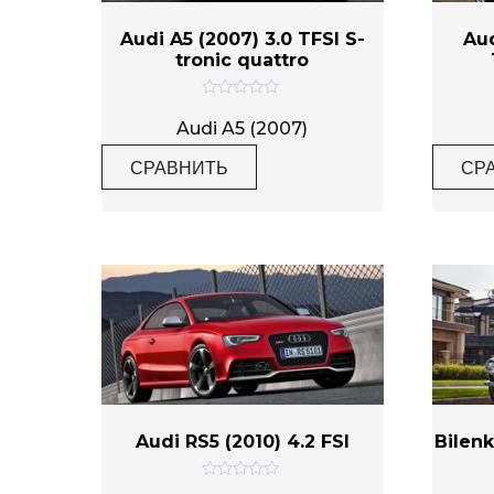
Audi A5 (2007) 3.0 TFSI S-
Aud
tronic quattro
Категории товаров
О
ц
Audi A5 (2007)
е
н
СРАВНИТЬ
СР
к
Метки товаров
а
0
и
з
5
Audi RS5 (2010) 4.2 FSI
Bilenk
О