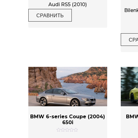
ц
Audi RS5 (2010)
е
Bilen
н
СРАВНИТЬ
к
а
0
и
з
5
СР
BMW 6-series Coupe (2004)
BMW
650i
О