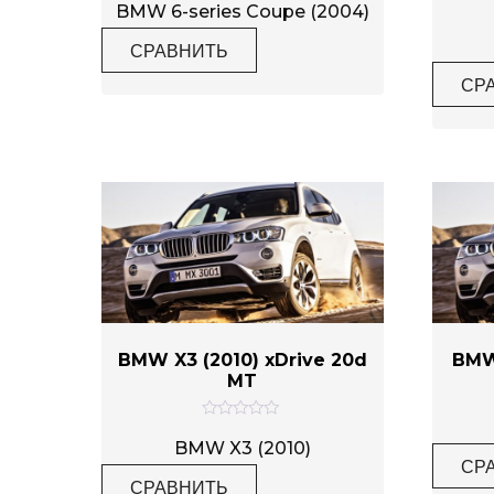
ц
BMW 6-series Coupe (2004)
е
н
СРАВНИТЬ
к
а
0
СР
и
з
5
BMW X3 (2010) xDrive 20d
BMW 
MT
О
ц
BMW X3 (2010)
е
СР
н
СРАВНИТЬ
к