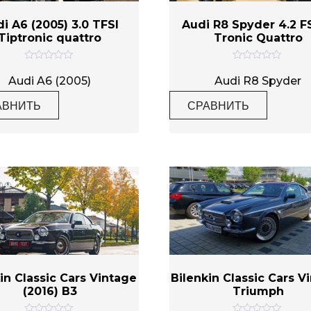
i A6 (2005) 3.0 TFSI
Audi R8 Spyder 4.2 FS
Tiptronic quattro
Tronic Quattro
О
О
ц
ц
Audi A6 (2005)
Audi R8 Spyder
е
е
н
н
АВНИТЬ
СРАВНИТЬ
к
к
а
а
0
0
и
и
з
з
5
5
in Classic Cars Vintage
Bilenkin Classic Cars V
(2016) B3
Triumph