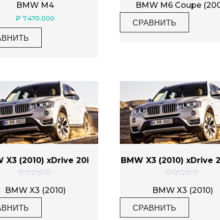
ц
ц
BMW M4
BMW M6 Coupe (200
е
е
н
н
₽
7.470.000
СРАВНИТЬ
к
к
а
а
0
0
АВНИТЬ
и
и
з
з
5
5
X3 (2010) xDrive 20i
BMW X3 (2010) xDrive 
О
О
ц
ц
BMW X3 (2010)
BMW X3 (2010)
е
е
н
н
АВНИТЬ
СРАВНИТЬ
к
к
а
а