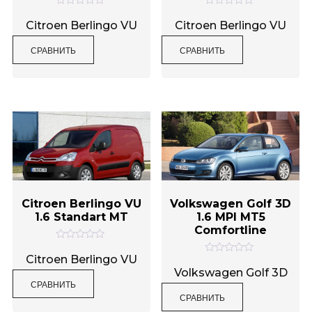
О
О
Метки товаров
ц
ц
Citroen Berlingo VU
Citroen Berlingo VU
е
е
н
н
СРАВНИТЬ
СРАВНИТЬ
к
к
а
а
0
0
и
и
з
з
5
5
Citroen Berlingo VU
Volkswagen Golf 3D
1.6 Standart MT
1.6 MPI MT5
Comfortline
О
ц
Citroen Berlingo VU
О
е
ц
Volkswagen Golf 3D
н
е
СРАВНИТЬ
к
н
а
СРАВНИТЬ
к
0
а
и