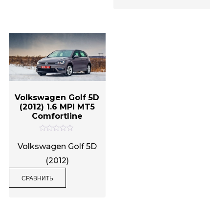
0
з
и
5
з
5
Volkswagen Golf 5D
(2012) 1.6 MPI MT5
Comfortline
О
ц
Volkswagen Golf 5D
е
н
(2012)
к
а
0
СРАВНИТЬ
и
з
5