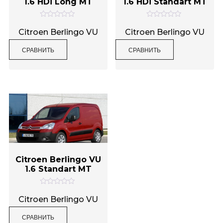
1.6 HDi Long MT
1.6 HDi Standart MT
О
О
Метки товаров
ц
ц
Citroen Berlingo VU
Citroen Berlingo VU
е
е
н
н
СРАВНИТЬ
СРАВНИТЬ
к
к
а
а
0
0
и
и
з
з
5
5
Citroen Berlingo VU
1.6 Standart MT
О
ц
Citroen Berlingo VU
е
н
СРАВНИТЬ
к