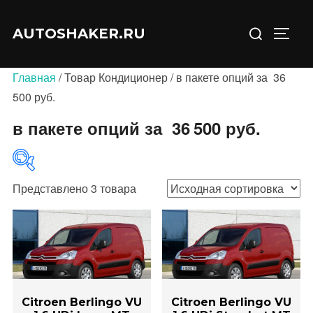
Перейти
Искать:
к
AUTOSHAKER.RU
ПЕРЕ
содержимому
Главная
/ Товар Кондиционер / в пакете опций за 36
500 руб.
в пакете опций за 36 500 руб.
Представлено 3 товара
В продаже
(0)
Категории товаров
Citroen Berlingo VU
Citroen Berlingo VU