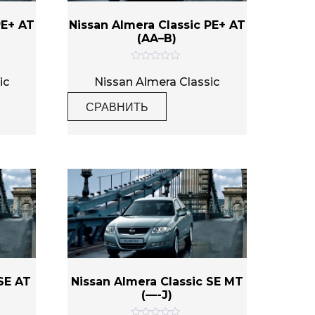
PE+ AT
Nissan Almera Classic PE+ AT
(AA–B)
О
ц
ic
Nissan Almera Classic
е
н
СРАВНИТЬ
к
а
0
и
з
5
SE AT
Nissan Almera Classic SE MT
(—-J)