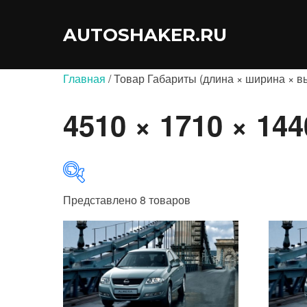
Перейти
к
AUTOSHAKER.RU
содержимому
Главная
/ Товар Габариты (длина × ширина × вы
4510 × 1710 × 144
Представлено 8 товаров
В продаже
(0)
Категории товаров