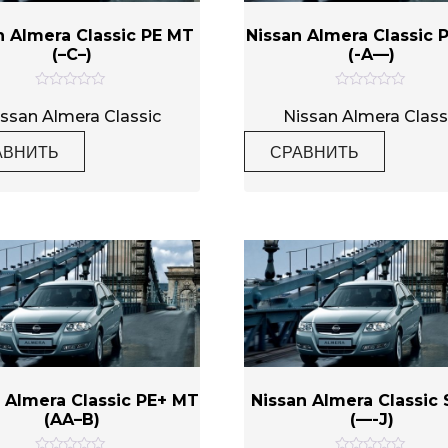
n Almera Classic PE MT
Nissan Almera Classic 
(–C–)
(-A—)
О
О
ц
ц
ssan Almera Classic
Nissan Almera Class
е
е
н
н
АВНИТЬ
СРАВНИТЬ
к
к
а
а
0
0
и
и
з
з
5
5
 Almera Classic PE+ MT
Nissan Almera Classic 
(AA–B)
(—-J)