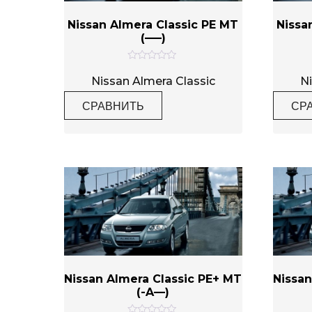
Nissan Almera Classic PE MT
Nissa
(—–)
Метки товаров
О
ц
Nissan Almera Classic
Ni
е
н
СРАВНИТЬ
СР
к
а
0
и
з
5
Nissan Almera Classic PE+ MT
Nissan
(-A—)