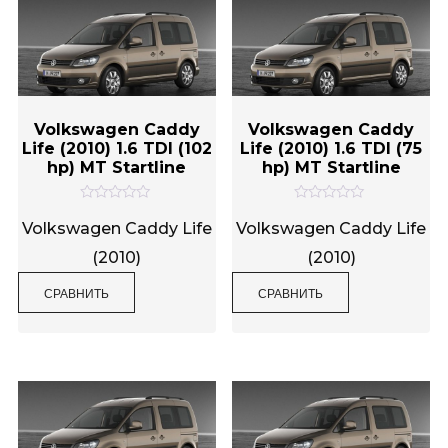
Volkswagen Caddy
Volkswagen Caddy
Life (2010) 1.6 TDI (102
Life (2010) 1.6 TDI (75
hp) MT Startline
hp) MT Startline
О
О
ц
ц
Volkswagen Caddy Life
Volkswagen Caddy Life
е
е
н
н
(2010)
(2010)
к
к
а
а
0
0
СРАВНИТЬ
СРАВНИТЬ
и
и
з
з
5
5