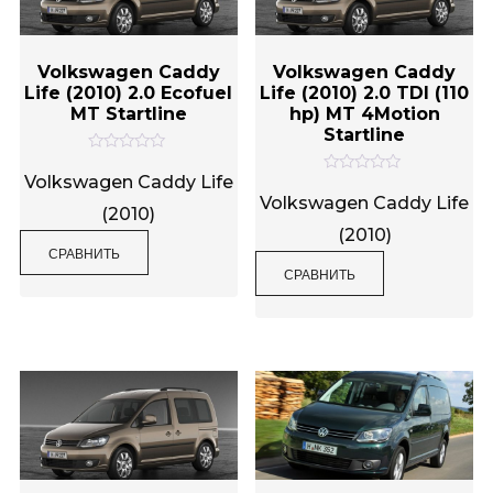
Volkswagen Caddy
Volkswagen Caddy
Life (2010) 2.0 Ecofuel
Life (2010) 2.0 TDI (110
MT Startline
hp) MT 4Motion
Startline
О
ц
Volkswagen Caddy Life
О
е
ц
Volkswagen Caddy Life
н
(2010)
е
к
н
(2010)
а
к
0
СРАВНИТЬ
а
и
0
СРАВНИТЬ
з
и
5
з
5