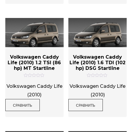
5
5
Volkswagen Caddy
Volkswagen Caddy
Life (2010) 1.2 TSI (86
Life (2010) 1.6 TDI (102
hp) MT Startline
hp) DSG Startline
О
О
ц
ц
Volkswagen Caddy Life
Volkswagen Caddy Life
е
е
н
н
(2010)
(2010)
к
к
а
а
0
0
СРАВНИТЬ
СРАВНИТЬ
и
и
з
з
5
5