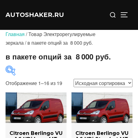
Перейти
Искать:
к
AUTOSHAKER.RU
ПЕРЕ
содержимому
Главная
/ Товар Электрорегулируемые
зеркала / в пакете опций за 8 000 руб.
в пакете опций за 8 000 руб.
Отображение 1–16 из 19
В продаже
(0)
Категории товаров
Citroen Berlingo VU
Citroen Berlingo VU