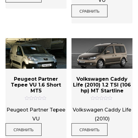
VU
а
к
0
а
и
0
СРАВНИТЬ
з
и
5
з
5
Peugeot Partner
Volkswagen Caddy
Tepee VU 1.6 Short
Life (2010) 1.2 TSI (106
MT5
hp) MT Startline
О
О
ц
ц
Peugeot Partner Tepee
Volkswagen Caddy Life
е
е
н
н
VU
(2010)
к
к
а
а
0
0
СРАВНИТЬ
СРАВНИТЬ
и
и
з
з