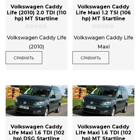
Volkswagen Caddy
Volkswagen Caddy
Life (2010) 2.0 TDI (110
Life Maxi 1.2 TSI (106
hp) MT Startline
hp) MT Startline
О
О
ц
ц
Volkswagen Caddy Life
Volkswagen Caddy Life
е
е
н
н
(2010)
Maxi
к
к
а
а
0
0
СРАВНИТЬ
СРАВНИТЬ
и
и
з
з
5
5
Volkswagen Caddy
Volkswagen Caddy
Life Maxi 1.6 TDI (102
Life Maxi 1.6 TDI (102
hp) DSG Startline
hp) MT Startline