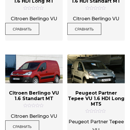
1.6 HDi Long MT
1.6 HDi Standart MT
О
О
Метки товаров
ц
ц
Citroen Berlingo VU
Citroen Berlingo VU
е
е
н
н
СРАВНИТЬ
СРАВНИТЬ
к
к
а
а
0
0
и
и
з
з
5
5
Citroen Berlingo VU
Peugeot Partner
1.6 Standart MT
Tepee VU 1.6 HDI Long
MT5
О
ц
Citroen Berlingo VU
О
е
ц
Peugeot Partner Tepee
н
е
СРАВНИТЬ
к
н