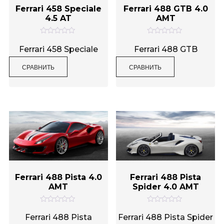
Ferrari 458 Speciale
Ferrari 488 GTB 4.0
4.5 AT
AMT
О
О
ц
ц
Ferrari 458 Speciale
Ferrari 488 GTB
е
е
н
н
СРАВНИТЬ
СРАВНИТЬ
к
к
а
а
0
0
и
и
з
з
5
5
Ferrari 488 Pista 4.0
Ferrari 488 Pista
AMT
Spider 4.0 AMT
О
О
ц
ц
Ferrari 488 Pista
Ferrari 488 Pista Spider
е
е