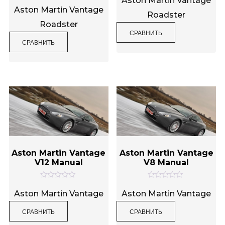
Aston Martin Vantage
О
е
ц
Aston Martin Vantage
н
Roadster
е
к
н
Roadster
а
к
0
СРАВНИТЬ
а
и
0
СРАВНИТЬ
з
и
5
з
5
Aston Martin Vantage
Aston Martin Vantage
V12 Manual
V8 Manual
О
О
ц
ц
Aston Martin Vantage
Aston Martin Vantage
е
е
н
н
СРАВНИТЬ
СРАВНИТЬ
к
к
а
а
0
0