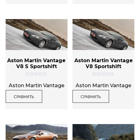
и
и
з
з
5
5
Aston Martin Vantage
Aston Martin Vantage
V8 S Sportshift
V8 Sportshift
О
О
ц
ц
Aston Martin Vantage
Aston Martin Vantage
е
е
н
н
СРАВНИТЬ
СРАВНИТЬ
к
к
а
а
0
0
и
и
з
з
5
5