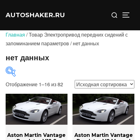
Перейти
Искать:
к
AUTOSHAKER.RU
ПЕРЕ
содержимому
Главная
/ Товар Электропривод передних сидений с
запоминанием параметров / нет данных
нет данных
Отображение 1–16 из 82
В продаже
(0)
Aston Martin Vantage
Aston Martin Vantage