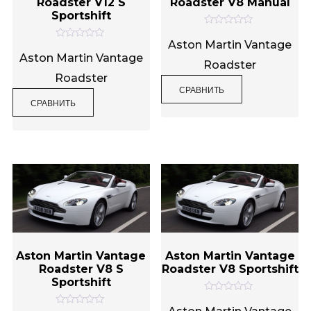
Roadster V12 S
Roadster V8 Manual
Sportshift
Категории товаров
О
ц
Aston Martin Vantage
О
е
ц
Aston Martin Vantage
н
Roadster
е
к
н
Roadster
а
к
0
СРАВНИТЬ
а
Метки товаров
и
0
СРАВНИТЬ
з
и
5
з
5
Aston Martin Vantage
Aston Martin Vantage
Roadster V8 S
Roadster V8 Sportshift
Sportshift
О
ц