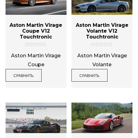
Aston Martin Virage
Aston Martin Virage
Coupe V12
Volante V12
Touchtronic
Touchtronic
О
О
ц
ц
Aston Martin Virage
Aston Martin Virage
е
е
н
н
Coupe
Volante
к
к
а
а
0
0
СРАВНИТЬ
СРАВНИТЬ
и
и
з
з
5
5