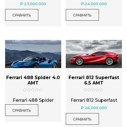
н
н
₽
23.000.000
₽
24.000.000
к
к
а
а
0
0
СРАВНИТЬ
СРАВНИТЬ
и
и
з
з
5
5
Ferrari 488 Spider 4.0
Ferrari 812 Superfast
AMT
6.5 AMT
О
О
ц
ц
Ferrari 488 Spider
Ferrari 812 Superfast
е
е
н
н
₽
26.000.000
СРАВНИТЬ
к
к
а
а
0
0
СРАВНИТЬ
и
и
з
з