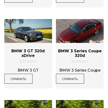
а
а
0
0
и
и
з
з
5
5
BMW 3 GT 320d
BMW 3 Series Coupe
xDrive
320d
О
О
ц
ц
BMW 3 GT
BMW 3 Series Coupe
е
е
н
н
СРАВНИТЬ
СРАВНИТЬ
к
к
а
а
0
0
и
и
з
з
5
5