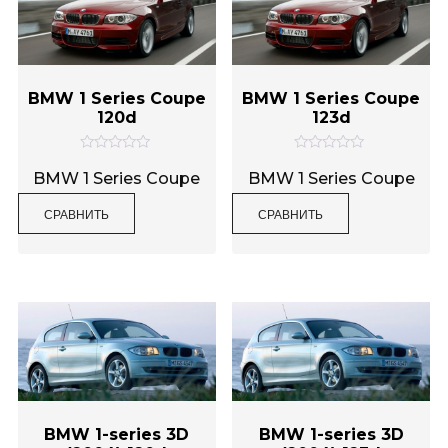
BMW 1 Series Coupe
BMW 1 Series Coupe
120d
123d
О
О
ц
ц
BMW 1 Series Coupe
BMW 1 Series Coupe
е
е
н
н
СРАВНИТЬ
СРАВНИТЬ
к
к
а
а
0
0
и
и
з
з
5
5
BMW 1-series 3D
BMW 1-series 3D