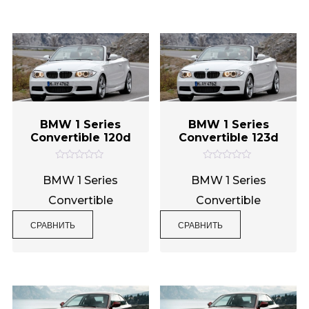
5
з
5
BMW 1 Series
BMW 1 Series
Convertible 120d
Convertible 123d
О
О
ц
ц
BMW 1 Series
BMW 1 Series
е
е
н
н
Convertible
Convertible
к
к
а
а
0
0
СРАВНИТЬ
СРАВНИТЬ
и
и
з
з
5
5