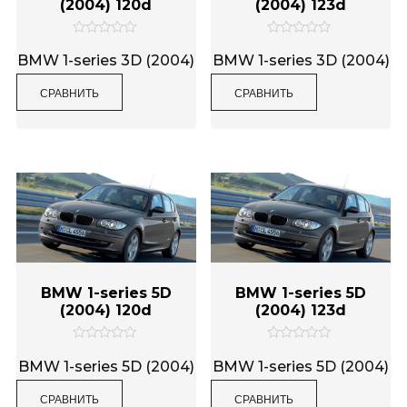
(2004) 120d
(2004) 123d
О
О
ц
ц
BMW 1-series 3D (2004)
BMW 1-series 3D (2004)
е
е
н
н
СРАВНИТЬ
СРАВНИТЬ
к
к
а
а
0
0
и
и
з
з
5
5
BMW 1-series 5D
BMW 1-series 5D
(2004) 120d
(2004) 123d
О
О
ц
ц
BMW 1-series 5D (2004)
BMW 1-series 5D (2004)
е
е
н
н
СРАВНИТЬ
СРАВНИТЬ
к
к