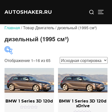
Перейти
Искать:
к
AUTOSHAKER.RU
ПЕРЕ
содержимому
Главная
/ Товар Двигатель / дизельный (1995 см³)
дизельный (1995 см³)
Отображение 1–16 из 65
В продаже
(0)
BMW 1 Series 3D 120d
BMW 1 Series 3D 120d
xDrive