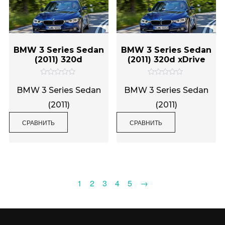
BMW 3 Series Sedan
BMW 3 Series Sedan
(2011) 320d
(2011) 320d xDrive
О
О
ц
ц
BMW 3 Series Sedan
BMW 3 Series Sedan
е
е
н
н
(2011)
(2011)
к
к
а
а
0
0
СРАВНИТЬ
СРАВНИТЬ
и
и
з
з
5
5
1
2
3
4
5
→